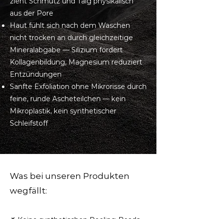
zieht Schmutz und Talg physikalisch
aus der Pore
Haut fühlt sich nach dem Waschen
nicht trocken an durch gleichzeitige
Mineralabgabe — Silizium fördert
Kollagenbildung, Magnesium reduziert
Entzündungen
Sanfte Exfoliation ohne Mikrorisse durch
feine, runde Ascheteilchen — kein
Mikroplastik, kein synthetischer
Schleifstoff
Was bei unseren Produkten
wegfällt: