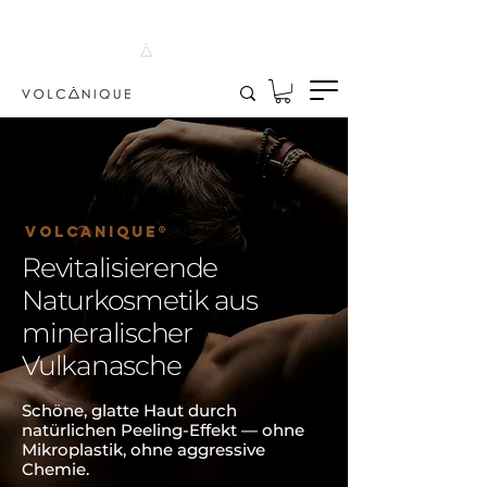
30-DAY GUARANTEE
4.8 [46] REVIEWS
95% NATURAL ORIGIN
CANARY ISLAND ASH
HANDCRAFTED
Volcanique®
Revitalisierende
Naturkosmetik aus
mineralischer
Vulkanasche
Schöne, glatte Haut durch
natürlichen Peeling-Effekt — ohne
Mikroplastik, ohne aggressive
Chemie.