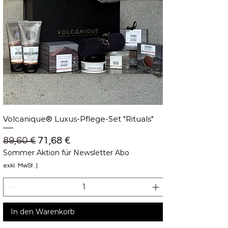
Volcanique® Luxus-Pflege-Set "Rituals"
Standardpreis
Sale-Preis
89,60 €
71,68 €
Sommer Aktion für Newsletter Abo
exkl. MwSt.
|
In den Warenkorb