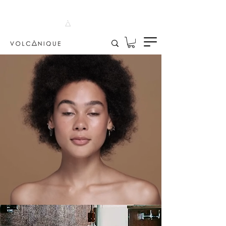
30-DAY GUARANTEE
4.8 [46] REVIEWS
95% NATURAL ORIGIN
CANARY ISLAND ASH
HANDCRAFTED