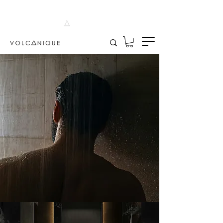
30-DAY GUARANTEE
4.8 [46] REVIEWS
95% NATURAL ORIGIN
CANARY ISLAND ASH
HANDCRAFTED