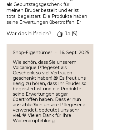
als Geburtstagsgeschenk für
meinen Bruder bestellt und er ist
total begeistert! Die Produkte haben
seine Erwartungen übertroffen. Er
benützt jetzt nur noch diese
War das hilfreich?
Ja (5)
Pflegeserie. Definitiv eine
Empfehlung für alle, die nach
hochwertiger Hautpflege suchen!
Shop-Eigentümer
•
16. Sept. 2025
Wie schön, dass Sie unserem
Volcanique Pflegeset als
Geschenk so viel Vertrauen
geschenkt haben! 🎁 Es freut uns
riesig zu hören, dass Ihr Bruder so
begeistert ist und die Produkte
seine Erwartungen sogar
übertroffen haben. Dass er nun
ausschließlich unsere Pflegeserie
verwendet, bedeutet uns sehr
viel. 🧡 Vielen Dank für Ihre
Weiterempfehlung!