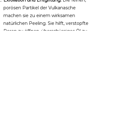
porösen Partikel der Vulkanasche
machen sie zu einem wirksamen
natürlichen Peeling. Sie hilft, verstopfte
Poren zu öffnen, überschüssiges Öl zu
absorbieren und abgestorbene
Hautzellen zu entfernen, was zu einer
klareren und glatteren Haut führt.
Entzündungshemmende
Wirkung:
Bentonit-Tonerde, die aus
vulkanischer Asche gewonnen wird, wirkt
nachweislich reizlindernd und
entzündungshemmend. Das macht sie
zu einem nützlichen Mittel zur
Linderung von Hautkrankheiten wie
Dermatitis und Ekzemen.
Heilung und Schutz der Haut:
Studien
haben gezeigt, dass Bentonit-Ton