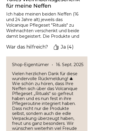
Transaktionen zusätzlichen Schutz
für meine Neffen
vor Betrug bietet.
Ich habe meinen beiden Neffen (16
und 24 Jahre alt) jeweils das
Weitere Informationen rund um die
Volcanique Pflegeset "Rituals" zu
Themen "Sichere Zahlungen" und
Weihnachten verschenkt und beide
"Datensicherheit" finden Sie
damit begeistert. Die Produkte und
hier:
https://de.wix.com/website-security
vor allem auch die Verpackung in der
War das hilfreich?
Ja (4)
mattschwarzen Magnetbox sehen
sehr edel aus. Beide meinten, dass
sie inzwischen alle Produkte in ihre
regelmäßige Pflegeroutine
Shop-Eigentümer
•
16. Sept. 2025
eingebaut haben, weil sie sowohl
Vielen herzlichen Dank für diese
von der Konsistenz als auch von den
wundervolle Rückmeldung! 🎄
Pflegeeigenschaften absolut
Wie schön zu hören, dass Ihre
überzeugt sind.
Neffen sich über das Volcanique
Pflegeset „Rituals“ so gefreut
haben und es nun fest in ihre
Pflegeroutine integriert haben.
Dass nicht nur die Produkte
selbst, sondern auch die edle
Verpackung überzeugt haben,
freut uns ganz besonders. Wir
wünschen weiterhin viel Freude