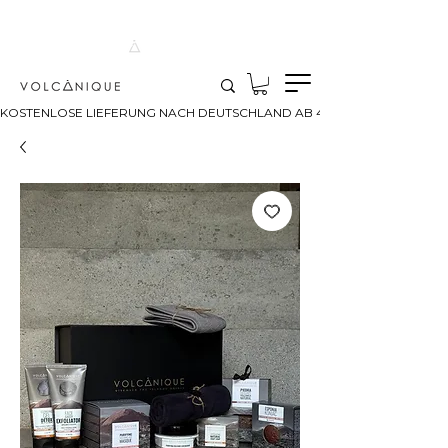
30-DAY GUARANTEE
4.8 [46] REVIEWS
95% NATURAL ORIGIN
CANARY ISLAND ASH
HANDCRAFTED
KOSTENLOSE LIEFERUNG NACH DEUTSCHLAND AB 40 €