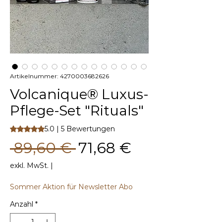
Artikelnummer: 4270003682626
Volcanique® Luxus-
Pflege-Set "Rituals"
Das Rating beträgt 5.0 von fünf Sternen, basierend auf 5 Be
5.0 | 5 Bewertungen
Standardpreis
Sale-
 89,60 € 
71,68 €
Preis
exkl. MwSt.
|
Sommer Aktion für Newsletter Abo
Anzahl
*